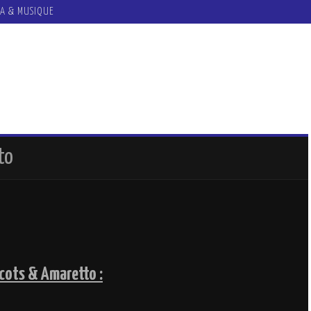
A & MUSIQUE
to
icots & Amaretto :