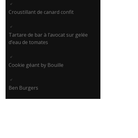
Croustillant de canard confit
Tartare de bar à l’avocat sur gelée
d’eau de tomates
Cookie géant by Bouille
Ben Burgers