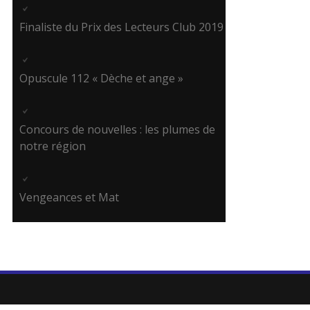
Finaliste du Prix des Lecteurs Club 2019
Opuscule 112 « Dèche et ange »
Concours de nouvelles : les plumes de
notre région
Vengeances et Mat