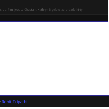
n
,
cia
,
film
,
Jessica Chastain
,
Kathryn Bigelow
,
zero dark thirty
y
Rohit Tripathi