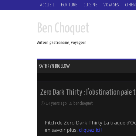
SKIP
ACCUEIL
ECRITURE
CUISINE
VOYAGES
CINÉM
TO
CONTENT
Ben Choquet
Auteur, gastronome, voyageur
KATHRYN BIGELOW
Zero Dark Thirty : l’obstination paie 
13 years ago
benchoquet
Pitch de Zero Dark Thirty La traque d
en savoir plus,
cliquez ici !