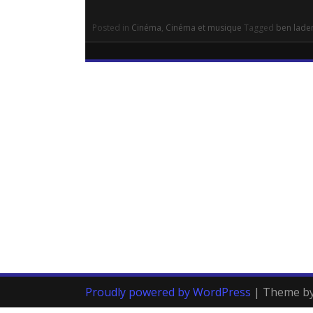
Posted in
Cinéma
,
Cinéma et musique
Tagged
ben lade
Proudly powered by WordPress
|
Theme b