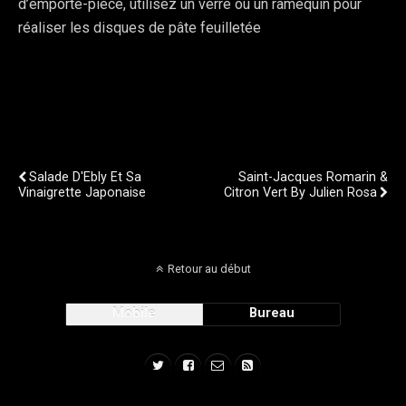
d’emporte-pièce, utilisez un verre ou un ramequin pour
réaliser les disques de pâte feuilletée
Publication Précédente
Publication Suivante
Salade D'Ebly Et Sa
Saint-Jacques Romarin &
Vinaigrette Japonaise
Citron Vert By Julien Rosa
Retour au début
Mobile
Bureau