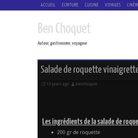
SKIP
ACCUEIL
ECRITURE
CUISINE
VOYAGES
CINÉM
TO
CONTENT
Ben Choquet
Auteur, gastronome, voyageur
Salade de roquette vinaigrett
12 years ago
benchoquet
Les ingrédients de la salade de roqu
200 gr de roquette