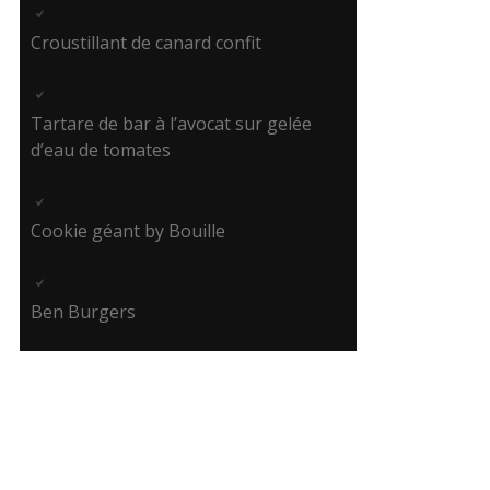
Croustillant de canard confit
Tartare de bar à l’avocat sur gelée
d’eau de tomates
Cookie géant by Bouille
Ben Burgers