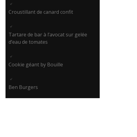
Croustillant de canard confit
Tartare de bar à l’avocat sur gelée
d’eau de tomates
Cookie géant by Bouille
Ben Burgers