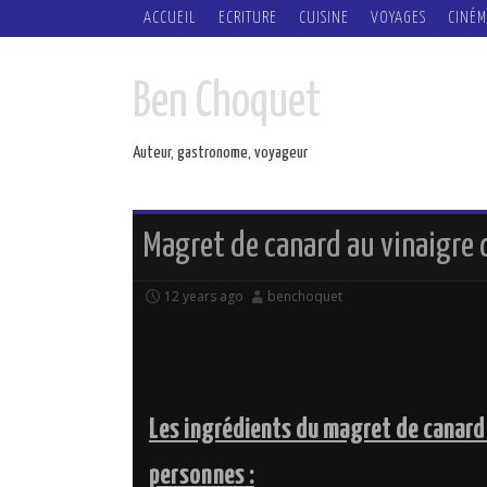
SKIP
ACCUEIL
ECRITURE
CUISINE
VOYAGES
CINÉM
TO
CONTENT
Ben Choquet
Auteur, gastronome, voyageur
Magret de canard au vinaigre
12 years ago
benchoquet
Les ingrédients du magret de canard
personnes :