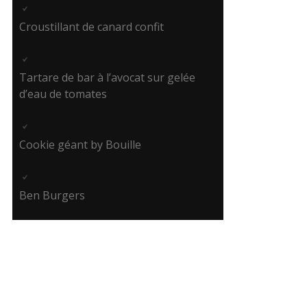
Croustillant de canard confit
Tartare de bar à l’avocat sur gelée
d’eau de tomates
Cookie géant by Bouille
Ben Burgers