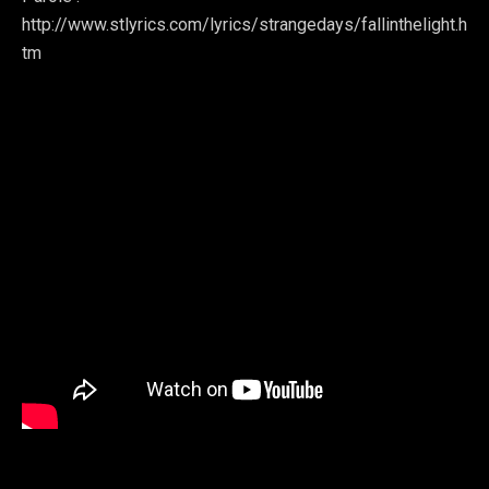
http://www.stlyrics.com/lyrics/strangedays/fallinthelight.h
tm