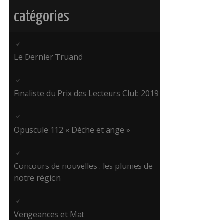
catégories
Le Dernier Truand
Finaliste du Prix des Lecteurs Club 2019
Opuscule 112 « Dèche et ange »
Concours de nouvelles : les plumes de
notre région
Vengeances et Mat