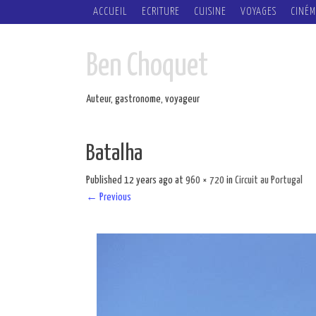
SKIP
ACCUEIL
ECRITURE
CUISINE
VOYAGES
CINÉM
TO
CONTENT
Ben Choquet
Auteur, gastronome, voyageur
Batalha
Published
12 years ago
at
960 × 720
in
Circuit au Portugal
←
Previous