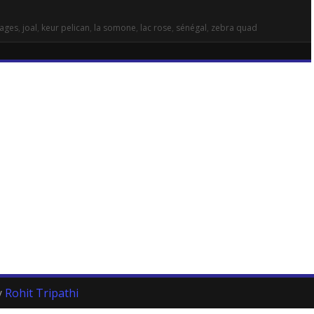
lages
,
joal
,
keur pelican
,
la somone
,
lac rose
,
sénégal
,
zebra quad
y
Rohit Tripathi