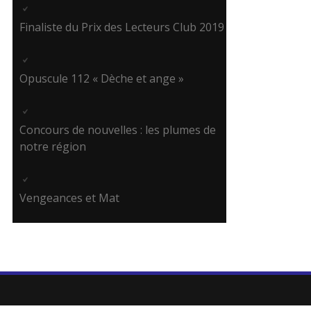
Finaliste du Prix des Lecteurs Club 2019
Opuscule 112 « Dèche et ange »
Concours de nouvelles : les plumes de
notre région
Vengeances et Mat