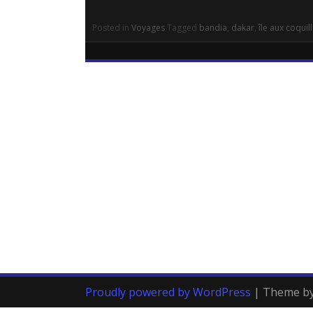
Posted in
Voyages
Tagged
bandia
,
dakar
,
île aux coquil
Proudly powered by WordPress
|
Theme b