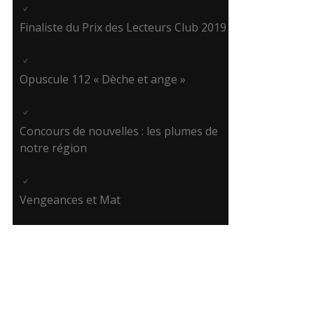
Finaliste du Prix des Lecteurs Club 2019
Opuscule 112 « Dèche et ange »
Concours de nouvelles : les plumes de
notre région
Vengeances et Mat