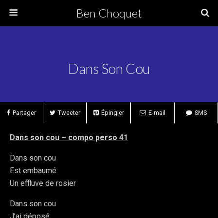
Ben Choquet
Dans Son Cou
Partager
Tweeter
Épingler
E-mail
SMS
Dans son cou – compo perso 41
Dans son cou
Est embaumé
Un effluve de rosier
Dans son cou
J’ai déposé