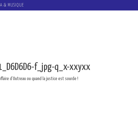
A & MUSIQUE
1_D6D6D6-f_jpg-q_x-xxyxx
ffaire d’Outreau ou quand la justice est sourde !