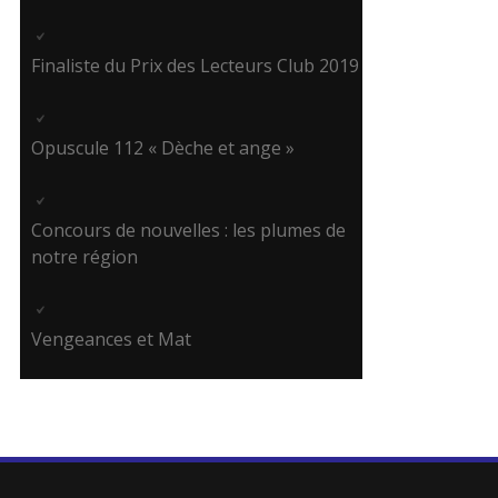
Finaliste du Prix des Lecteurs Club 2019
Opuscule 112 « Dèche et ange »
Concours de nouvelles : les plumes de
notre région
Vengeances et Mat