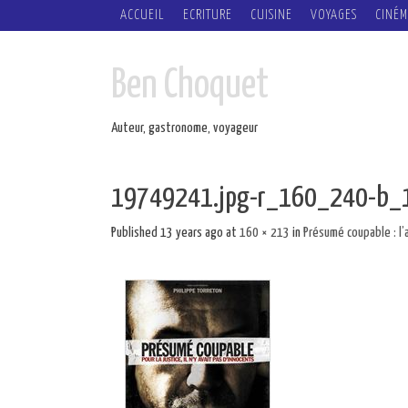
SKIP
ACCUEIL
ECRITURE
CUISINE
VOYAGES
CINÉM
TO
CONTENT
Ben Choquet
Auteur, gastronome, voyageur
19749241.jpg-r_160_240-b_
Published
13 years ago
at
160 × 213
in
Présumé coupable : l’a