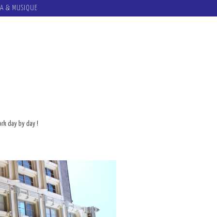
A & MUSIQUE
rk day by day !