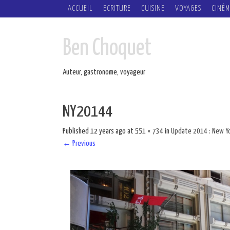
SKIP
ACCUEIL
ECRITURE
CUISINE
VOYAGES
CINÉM
TO
CONTENT
Ben Choquet
Auteur, gastronome, voyageur
NY20144
Published
12 years ago
at
551 × 734
in
Update 2014 : New Yo
←
Previous