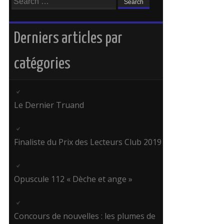
Search
for:
Derniers articles par
catégories
Le Dernier Truand
Finaliste du Prix des Lecteurs Club 2019
Opuscule 112 « Dèche et ange »
Concours de nouvelles : les plumes de