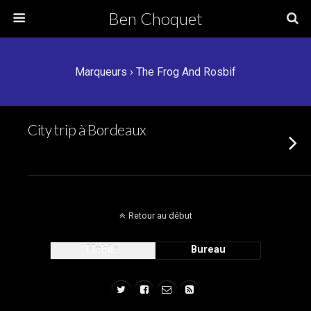
Ben Choquet
Marqueurs › The Frog And Rosbif
City trip à Bordeaux
Retour au début
Mobile
Bureau