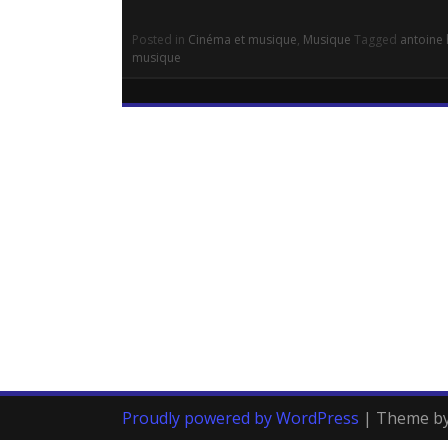
Posted in
Cinéma et musique
,
Musique
Tagged
antoine
musique
Proudly powered by WordPress
|
Theme b