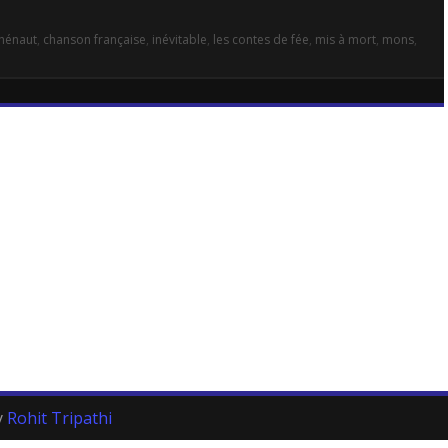
 hénaut
,
chanson française
,
inévitable
,
les contes de fée
,
mis à mort
,
mons
,
y
Rohit Tripathi