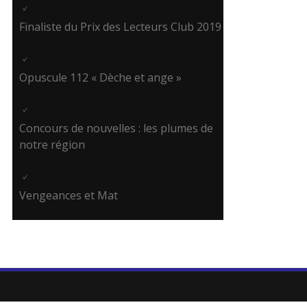
Finaliste du Prix des Lecteurs Club 2019
Opuscule 112 « Dèche et ange »
Concours de nouvelles : les plumes de
notre région
Vengeances et Mat