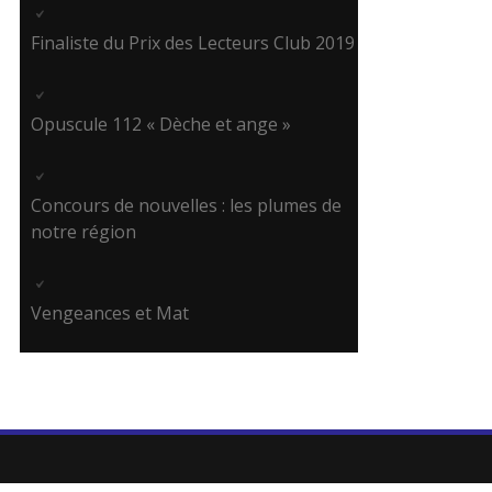
Finaliste du Prix des Lecteurs Club 2019
Opuscule 112 « Dèche et ange »
Concours de nouvelles : les plumes de
notre région
Vengeances et Mat