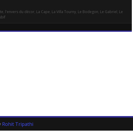
te
,
l'envers du décor
,
La Cape
,
La Villa Tourny
,
Le Bodegon
,
Le Gabriel
,
Le
bif
y
Rohit Tripathi